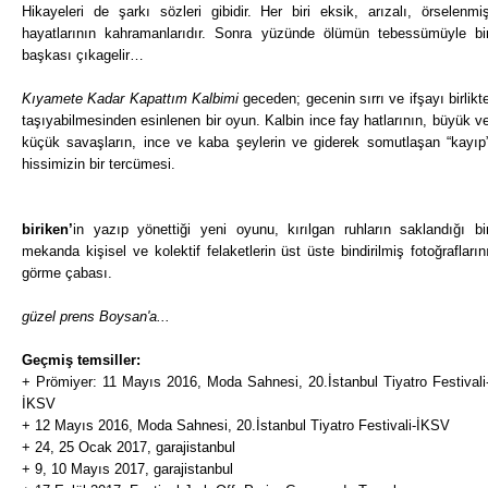
Hikayeleri de şarkı sözleri gibidir. Her biri eksik, arızalı, örselenmi
hayatlarının kahramanlarıdır. Sonra yüzünde ölümün tebessümüyle bi
başkası çıkagelir…
Kıyamete Kadar Kapattım Kalbimi
geceden; gecenin sırrı ve ifşayı birlikt
taşıyabilmesinden esinlenen bir oyun. Kalbin ince fay hatlarının, büyük v
küçük savaşların, ince ve kaba şeylerin ve giderek somutlaşan “kayıp
hissimizin bir tercümesi.
biriken’
in yazıp yönettiği yeni oyunu, kırılgan ruhların saklandığı bi
mekanda kişisel ve kolektif felaketlerin üst üste bindirilmiş fotoğrafların
görme çabası.
güzel prens Boysan'a...
Geçmiş temsiller:
+ Prömiyer: 11 Mayıs 2016, Moda Sahnesi, 20.İstanbul Tiyatro Festivali
İKSV
+ 12 Mayıs 2016, Moda Sahnesi, 20.İstanbul Tiyatro Festivali-İKSV
+ 24, 25 Ocak 2017, garajistanbul
+ 9, 10 Mayıs 2017, garajistanbul