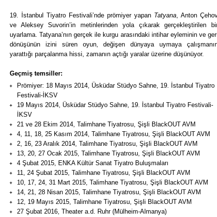
19. İstanbul Tiyatro Festivali’nde prömiyer yapan
Tatyana
, Anton Çeho
ve Aleksey Suvorin’in metinlerinden yola çıkarak gerçekleştirilen bi
uyarlama. Tatyana’nın gerçek ile kurgu arasındaki intihar eyleminin ve ger
dönüşünün izini süren oyun, değişen dünyaya uymaya çalışmanı
yarattığı parçalanma hissi, zamanın açtığı yaralar üzerine düşünüyor.
Geçmiş temsiller:
Prömiyer: 18 Mayıs 2014, Üsküdar Stüdyo Sahne, 19. İstanbul Tiyatro
Festivali-İKSV
19 Mayıs 2014, Üsküdar Stüdyo Sahne, 19. İstanbul Tiyatro Festivali-
İKSV
21 ve 28 Ekim 2014, Talimhane Tiyatrosu, Şişli BlackOUT AVM
4, 11, 18, 25 Kasım 2014, Talimhane Tiyatrosu, Şişli BlackOUT AVM
2, 16, 23 Aralık 2014, Talimhane Tiyatrosu, Şişli BlackOUT AVM
13, 20, 27 Ocak 2015, Talimhane Tiyatrosu, Şişli BlackOUT AVM
4 Şubat 2015, ENKA Kültür Sanat Tiyatro Buluşmaları
11, 24 Şubat 2015, Talimhane Tiyatrosu, Şişli BlackOUT AVM
10, 17, 24, 31 Mart 2015, Talimhane Tiyatrosu, Şişli BlackOUT AVM
14, 21, 28 Nisan 2015, Talimhane Tiyatrosu, Şişli BlackOUT AVM
12, 19 Mayıs 2015, Talimhane Tiyatrosu, Şişli BlackOUT AVM
27 Şubat 2016, Theater a.d. Ruhr (Mülheim-Almanya)